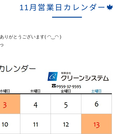
11月営業日カレンダー🍁
りがとうございます( ◠‿◠ )
)っ